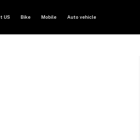
t US
Bike
Mobile
Auto vehicle