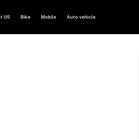
t US
Bike
Mobile
Auto vehicle