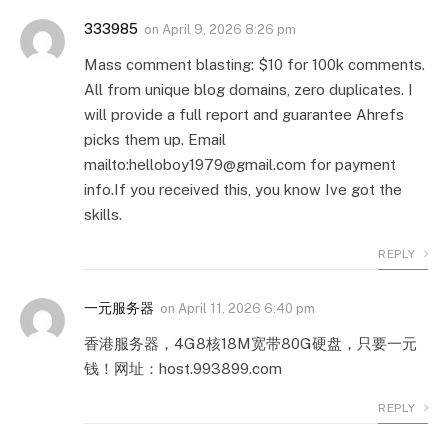
333985
on
April 9, 2026 8:26 pm
Mass comment blasting: $10 for 100k comments.
All from unique blog domains, zero duplicates. I
will provide a full report and guarantee Ahrefs
picks them up. Email
mailto:helloboy1979@gmail.com for payment
info.If you received this, you know Ive got the
skills.
REPLY
一元服务器
on
April 11, 2026 6:40 pm
香港服务器，4G8核18M宽带80G硬盘，只要一元
钱！网址：host.993899.com
REPLY