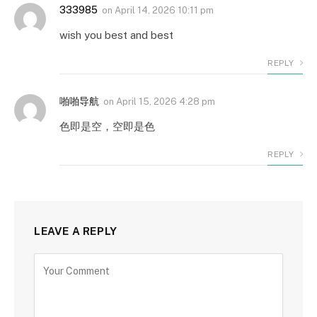
333985
on
April 14, 2026 10:11 pm
wish you best and best
REPLY
啪啪导航
on
April 15, 2026 4:28 pm
色即是空，空即是色
REPLY
LEAVE A REPLY