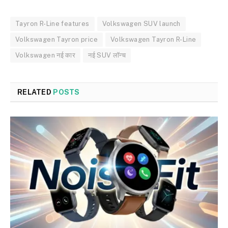
Tayron R-Line features
Volkswagen SUV launch
Volkswagen Tayron price
Volkswagen Tayron R-Line
Volkswagen नई कार
नई SUV लॉन्च
RELATED
POSTS